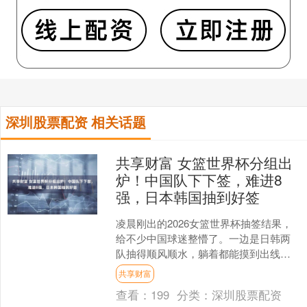
深圳股票配资 相关话题
共享财富 女篮世界杯分组出
炉！中国队下下签，难进8
强，日本韩国抽到好签
凌晨刚出的2026女篮世界杯抽签结果，
给不少中国球迷整懵了。一边是日韩两
队抽得顺风顺水，躺着都能摸到出线门
槛，一边咱们中国女篮直接撞进死亡之
共享财富
组，刚拿了上届亚军，....
查看：
199
分类：
深圳股票配资