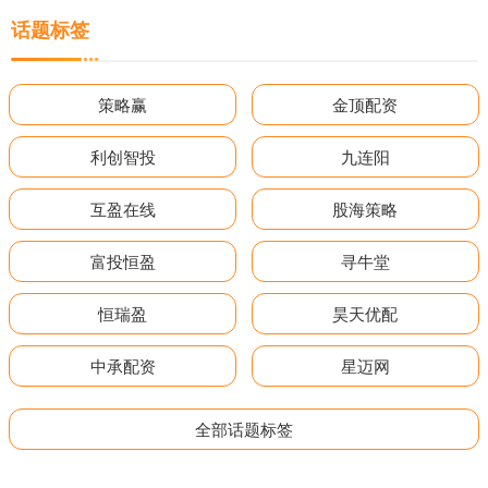
话题标签
策略赢
金顶配资
利创智投
九连阳
互盈在线
股海策略
富投恒盈
寻牛堂
恒瑞盈
昊天优配
中承配资
星迈网
全部话题标签