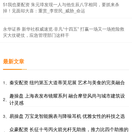
51我也要配资 朱元璋发现一人与他生辰八字相同，要抓来杀
掉！见面却大喜：重赏_李世民_威胁_命运
永华证券 新华社权威速览·非凡“十四五” 打赢一场又一场抢险救
灾大仗硬仗，应急管理部门这样干
最新文章
秦安配资 纽约第五大道蒂芙尼展 艺术与美食的完美融合
1、
趣操盘 上海表发布镜耀系列 融合摩登风尚与城市建筑设
2、
计灵感
易操盘 万宝龙智能腕表与降噪耳机 优雅女性的科技之选
3、
众豪配资 长征十号丙火箭光杆无助推，推力比四个助推的