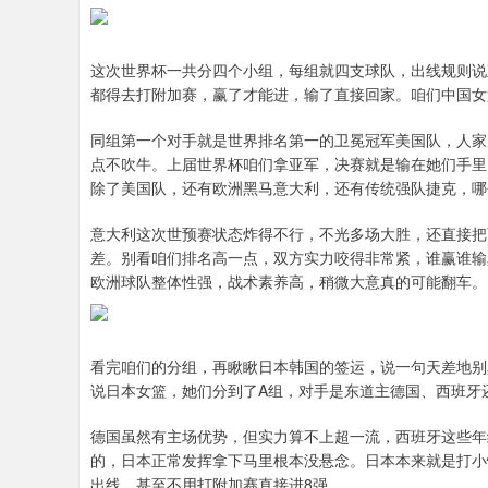
这次世界杯一共分四个小组，每组就四支球队，出线规则说
都得去打附加赛，赢了才能进，输了直接回家。咱们中国女
同组第一个对手就是世界排名第一的卫冕冠军美国队，人家从
点不吹牛。上届世界杯咱们拿亚军，决赛就是输在她们手里
除了美国队，还有欧洲黑马意大利，还有传统强队捷克，哪
意大利这次世预赛状态炸得不行，不光多场大胜，还直接把
差。别看咱们排名高一点，双方实力咬得非常紧，谁赢谁输
欧洲球队整体性强，战术素养高，稍微大意真的可能翻车。
看完咱们的分组，再瞅瞅日本韩国的签运，说一句天差地别
说日本女篮，她们分到了A组，对手是东道主德国、西班牙
德国虽然有主场优势，但实力算不上超一流，西班牙这些年
的，日本正常发挥拿下马里根本没悬念。日本本来就是打小
出线，甚至不用打附加赛直接进8强。