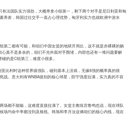
只有法国队实力强劲，大概率拿小组第一，剩下两个对手是尼日利亚和匈
素养差，韩国过往交手一直占心理优势，匈牙利实力也就欧洲中游水
组第二都有可能，和咱们中国女篮的地狱开局比，这不就是赤裸裸的躺
担心真不是多余的，咱们不光外面对手围堵，内部也还有一堆问题要解
赛碰的是C组第三，难度小很多。
利亚比利时这种世界级强队，碰到基本上没戏，无缘8强的概率真的很
死战。意大利有WNBA级别的核心球星，防守强度拉满，实力真的不容
两场都不能输，这难度直接拉满了。女篮主教练宫鲁鸣也说，现在球队
候场均命中率都没到及格线。韩旭和李月汝这俩咱们的核心内线，现在