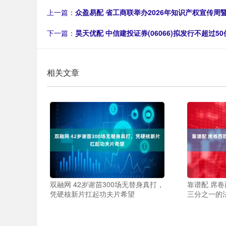
上一篇：
众盈易配 省工商联举办2026年知识产权宣传周
下一篇：
昊天优配 中信建投证券(06066)拟发行不超过5
相关文章
双融网 42岁谢苗300场无替身真打，
靠谱配 席
凭硬核新片扛起功夫片希望
三分之一的