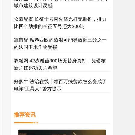
城市建筑设计灵感
众豪配资 长征十号丙火箭光杆无助推，推力
比四个助推的长征五号还大200吨
靠谱配 席卷西欧的热浪可能导致近三分之一
的法国玉米作物受损
双融网 42岁谢苗300场无替身真打，凭硬核
新片扛起功夫片希望
好多牛 法治在线丨领百万扶贫款怎么变成了
电诈“工具人” 警方提示
推荐资讯