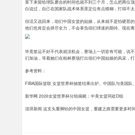
算下来留给球队磨合的时间也就不到三个月，怎么把两位顶
白说过，自己在国家队战术体系里定位有点模糊，打得不太
但话又说回来，咱们中国女篮的姑娘，从来就不是怕硬茬的
他们也肯定会拼尽全力，不会辜负咱们球迷的期待。现在离
毕竟签运不好不代表就没机会，赛场上一切皆有可能，说不
们加油，等着她们在柏林赛场打出咱们中国姑娘的风采，打
参考资料：
FIBA国际篮联 女篮世界杯抽签结果出炉。中国队与美国
新华网 2026女篮世界杯分组揭晓：中美女篮同处D组
澎湃新闻 这支头重脚轻的中国女篮，重建之路需要更多时