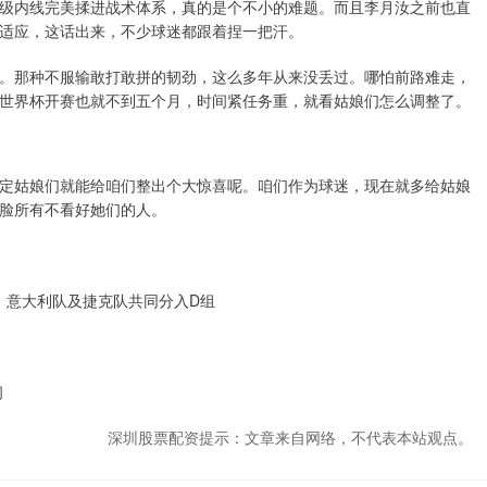
级内线完美揉进战术体系，真的是个不小的难题。而且李月汝之前也直
适应，这话出来，不少球迷都跟着捏一把汗。
。那种不服输敢打敢拼的韧劲，这么多年从来没丢过。哪怕前路难走，
世界杯开赛也就不到五个月，时间紧任务重，就看姑娘们怎么调整了。
定姑娘们就能给咱们整出个大惊喜呢。咱们作为球迷，现在就多给姑娘
脸所有不看好她们的人。
队、意大利队及捷克队共同分入D组
间
深圳股票配资提示：文章来自网络，不代表本站观点。