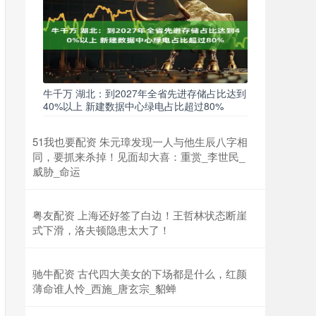
牛千万 湖北：到2027年全省先进存储占比达到
40%以上 新建数据中心绿电占比超过80%
51我也要配资 朱元璋发现一人与他生辰八字相
同，要抓来杀掉！见面却大喜：重赏_李世民_
威胁_命运
粤友配资 上海还好签了白边！王哲林状态断崖
式下滑，洛夫顿隐患太大了！
驰牛配资 古代四大美女的下场都是什么，红颜
薄命谁人怜_西施_唐玄宗_貂蝉