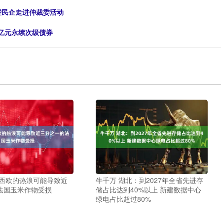
暨民企走进仲裁委活动
0亿元永续次级债券
卷西欧的热浪可能导致近
牛千万 湖北：到2027年全省先进存
法国玉米作物受损
储占比达到40%以上 新建数据中心
绿电占比超过80%