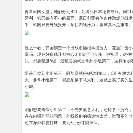
再看韩国女篮，她们分到B组，处境比日本还要舒服。同组
牙利，韩国都有不小的赢面。尼日利亚身体条件劲爆但战术
平，韩国只要外线投开，顶住内线压力，赢球真不是难事。
这么一看，韩国锁定一个出线名额根本没压力，甚至冲击小
赢吗。现在好多球迷都担心咱们进不了8强，说实话，这种
决。想要稳进8强，最稳妥的就是拿到小组第二，这样附加
要是只拿到小组第三，附加赛就得碰C组第二，C组有澳大
大。要拿小组第二，就必须赢下意大利，这就是实打实的生
小觑。
咱们想要确保小组第二，不光要赢意大利，还得拿下捷克，
存在内强外弱的问题，外线投射的稳定性太差，世预赛的时
还在海外联赛打球，要到6月份才能归队。