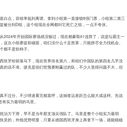
直白点，容错率低到离谱。拿到小组第一直接锁8强门票，小组第二第三
篮被分到D组，这个组现在全网都叫它死亡之组，一点不夸张。
2024年开始国际赛场就没输过，现在都豪取61连胜了，说篮坛霸主一
，这次小组赛提前碰面，咱们没什么十足胜算，只能拼尽全力找机会。
个都不是软柿子。
西班牙给斩落马下，现在世界排名第六，和咱们中国队的第四名几乎没
真的说不准。捷克是咱们世预赛刚赢过的队，不少人觉得问题不大，但
真不过分。不少球迷看完都直呼，这抽签运差距怎么能大成这样。先说
还有实力最弱的马里。
统治力下滑，早不是当年那支顶尖强队了。马里是整个小组实力最弱
快灵的，外线优势明显，只要从德国西班牙身上再拿下一场，就能稳稳