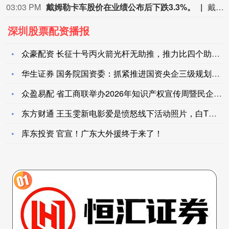
03:03 PM
戴姆勒卡车股价在业绩公布后下跌3.3%。
戴姆勒卡车股价在业绩公布后下跌3.3%。
深圳股票配资播报
众豪配资 长征十号丙火箭光杆无助推，推力比四个助推的长征五号
华生证券 国务院国资委：抓紧推进国资央企三级规划编制
众盈易配 省工商联举办2026年知识产权宣传周暨民企走进仲裁
东方财通 王玉雯新电影爱是愤怒线下活动照片，白T恤蓝色长裙清
库东投资 官宣！广东大外援终于来了！