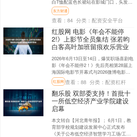
白T恤配蓝色长裙站在影城门口，头发随
性拢起，淡妆，原相机怼脸拍都透
东方财通
亮。 看上去像你大学隔壁....
查看：
84
分类：
配资安全平台
红股网 电影《年会不能停
2!》上影节全员集结 张若昀
白客高叶加班留痕欢乐营业
2026年6月13日至14日，爆笑职场喜剧电
影《年会不能停2！》先后亮相第28届上
海国际电影节开幕式与2026微博电影之
夜，导演董润年、总制片人应萝佳携张
查看：
88
分类：
配资杠杆
红股网
若昀、....
翻乐股 双部委支持！首批十
一所低空经济产业学院建设
启幕
本文转自【河北青年报】； 6月1日，教
育部学校规划建设发展中心正式发布
《关于公布低空经济智慧学习工场/工信