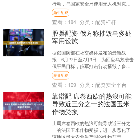
行动，乌国家安全局使用无人机对克里
米亚两座军用机场实施了打击。萨基机
鼎牛配资
场存放苏-30SM、苏....
查看：
184
分类：
配资杠杆
股巢配资 俄方称摧毁乌多处
军用设施
据俄国防部在社交媒体发布的最新战
报，6月27日至7月3日，为回应乌方袭击
俄平民目标，俄军打击行动摧毁了多处
乌克兰军工设施、乌军使用的燃料电力
股巢配资
和运输物流设施、乌方....
查看：
109
分类：
配资安全平台
靠谱配 席卷西欧的热浪可能
导致近三分之一的法国玉米
作物受损
上周席卷西欧的热浪可能导致近三分之
一的法国玉米作物受损，进一步恶化了
该地区最大农业生产国的作物前景。 据