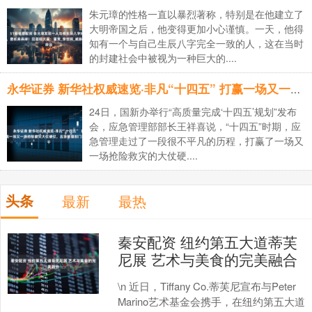
朱元璋的性格一直以暴烈著称，特别是在他建立了
大明帝国之后，他变得更加小心谨慎。一天，他得
知有一个与自己生辰八字完全一致的人，这在当时
的封建社会中被视为一种巨大的....
永华证券 新华社权威速览·非凡“十四五” 打赢一场又一场抢险救灾大仗硬仗，应急管理部门这样干
24日，国新办举行“高质量完成‘十四五’规划”发布
会，应急管理部部长王祥喜说，“十四五”时期，应
急管理走过了一段很不平凡的历程，打赢了一场又
一场抢险救灾的大仗硬....
头条
最新
最热
秦安配资 纽约第五大道蒂芙
尼展 艺术与美食的完美融合
\n 近日，Tiffany Co.蒂芙尼宣布与Peter
Marino艺术基金会携手，在纽约第五大道