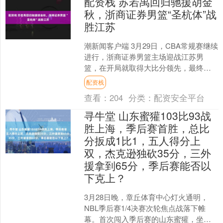
配资栈 苏若禹回归驰援胡金
秋，浙商证券男篮“圣杭体”战
胜江苏
潮新闻客户端 3月29日，CBA常规赛继续
进行，浙商证券男篮主场迎战江苏男
篮，在开局就取得大比分领先，最终轻
松以91-53战胜对手，取得七连胜。浙江
配资栈
广厦男篮昔日....
查看：
204
分类：
配资安全平台
寻牛堂 山东蜜獾103比93战
胜上海，季后赛首胜，总比
分扳成1比1，五人得分上
双，杰克逊独砍35分，三外
援拿到65分，季后赛能否以
下克上？
3月28日晚，章丘体育中心灯火通明，
NBL季后赛1/4决赛次轮焦点战落下帷
幕。首次闯入季后赛的山东蜜獾，坐镇