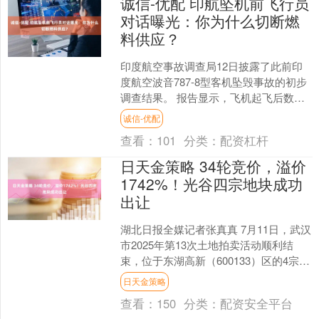
诚信-优配 印航坠机前飞行员
对话曝光：你为什么切断燃
料供应？
印度航空事故调查局12日披露了此前印
度航空波音787-8型客机坠毁事故的初步
调查结果。 报告显示，飞机起飞后数秒
内，两台发动机的燃油开关几乎同步从
诚信-优配
运行位切换至切....
查看：
101
分类：
配资杠杆
日天金策略 34轮竞价，溢价
1742%！光谷四宗地块成功
出让
湖北日报全媒记者张真真 7月11日，武汉
市2025年第13次土地拍卖活动顺利结
束，位于东湖高新（600133）区的4宗土
地全部成功出让，成交面积16.44公
日天金策略
顷，....
查看：
150
分类：
配资安全平台