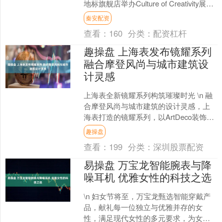
地标旗舰店举办Culture of Creativity展
览....
秦安配资
查看：
160
分类：
配资杠杆
趣操盘 上海表发布镜耀系列
融合摩登风尚与城市建筑设
计灵感
上海表全新镜耀系列构筑璀璨时光 \n 融
合摩登风尚与城市建筑的设计灵感，上
海表打造的镜耀系列，以ArtDeco装饰艺
术风格的设计语言诠释东方浪漫，其标
趣操盘
志性的十二....
查看：
199
分类：
深圳股票配资
易操盘 万宝龙智能腕表与降
噪耳机 优雅女性的科技之选
\n 妇女节将至，万宝龙甄选智能穿戴产
品，献礼每一位独立与优雅并存的女
性，满足现代女性的多元要求，为女性