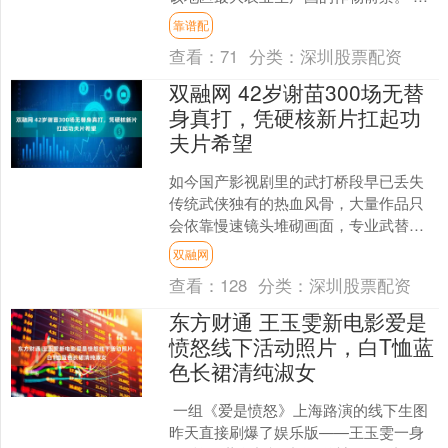
法国农业部初步估计，极端天气导致法
靠谱配
国玉米产量损失高达30....
查看：
71
分类：
深圳股票配资
双融网 42岁谢苗300场无替
身真打，凭硬核新片扛起功
夫片希望
如今国产影视剧里的武打桥段早已丢失
传统武侠独有的热血风骨，大量作品只
会依靠慢速镜头堆砌画面，专业武替包
揽全部高危动作，后期特效强行填充打
双融网
斗冲击力，演员仅仅简单摆....
查看：
128
分类：
深圳股票配资
东方财通 王玉雯新电影爱是
愤怒线下活动照片，白T恤蓝
色长裙清纯淑女
一组《爱是愤怒》上海路演的线下生图
昨天直接刷爆了娱乐版——王玉雯一身