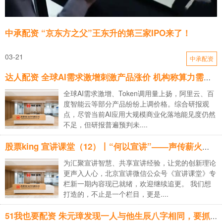
中承配资 “京东方之父”王东升的第三家IPO来了！
03-21
中承配资
达人配资 全球AI需求激增刺激产品涨价 机构称算力需求仍有望进一步上行
全球AI需求激增、Token调用量上扬，阿里云、百
度智能云等部分产品纷纷上调价格。综合研报观
点，尽管当前AI应用大规模商业化落地能见度仍然
不足，但研报普遍预判未....
股票king 宣讲课堂（12）丨“何以宣讲”——声传薪火，行担家国
为汇聚宣讲智慧、共享宣讲经验，让党的创新理论
更声入人心，北京宣讲微信公众号《宣讲课堂》专
栏新一期内容现已就绪，欢迎继续追更。 我们想
打造的，不止是一个栏目，更是....
51我也要配资 朱元璋发现一人与他生辰八字相同，要抓来杀掉！见面却大喜：重赏_李世民_威胁_命运