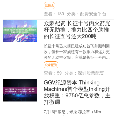
提供精心的呵护与支持。 \n 万宝龙智能
易操盘
腕表系列SUMM....
查看：
180
分类：
配资安全平台
众豪配资 长征十号丙火箭光
杆无助推，推力比四个助推
的长征五号还大200吨
长征十号乙火箭已经成功首飞并顺利回
收，但长十家族还有一款推力和运力更
强的无助推火箭，它就是长征十号丙。
长征十号丙火箭立项于今年3月份，也就
众豪配资
是说它立项才4个来月....
查看：
59
分类：
深圳股票配资
GGV纪源资本 Thinking
Machines首个模型Inkling开
放权重：9750亿总参数，主
打微调
7月16日消息，米拉·穆拉蒂（Mira