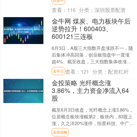
好多牛
下载一款软件，就能申领所....
查看：
116
分类：
深圳股票配资
金牛网 煤炭、电力板块午后
逆势拉升！600403、
600121三连板
6月3日，A股三大指数开盘涨跌不一，随
后集体冲高回落，创业板指盘中一度涨
超4%。截至收盘，三大指数集体收涨，
上证指数涨0.22%，深证成指涨0.73%，
查看：
121
分类：
配资杠杆
金牛王
创业板指....
金投策略 光纤概念涨
3.86%，主力资金净流入64
股
截至6月3日收盘，光纤概念上涨3.86%，
位居概念板块涨幅第2，板块内，83股上
涨，久之洋20%涨停，恒星科技、中广核
技、新安股份等涨停，锐科激光、源杰
金投策略
科技、必....