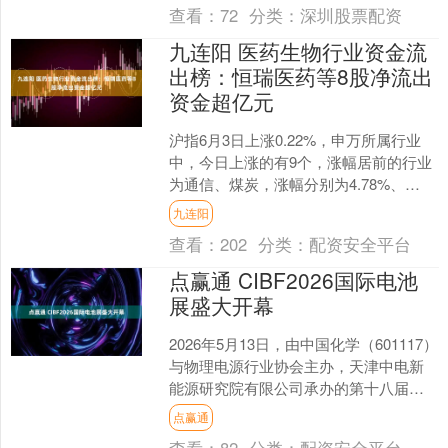
查看：
72
分类：
深圳股票配资
九连阳 医药生物行业资金流
出榜：恒瑞医药等8股净流出
资金超亿元
沪指6月3日上涨0.22%，申万所属行业
中，今日上涨的有9个，涨幅居前的行业
为通信、煤炭，涨幅分别为4.78%、
2.55%。跌幅居前的行业为综合、建筑材
九连阳
料，跌幅....
查看：
202
分类：
配资安全平台
点赢通 CIBF2026国际电池
展盛大开幕
2026年5月13日，由中国化学（601117）
与物理电源行业协会主办，天津中电新
能源研究院有限公司承办的第十八届深
圳国际电池技术交流会/展览会
点赢通
(CIBF202....