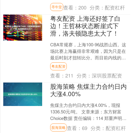
主场以103-93力克上海玄鸟，将系列赛
查看：
200
分类：
配资杠杆
寻牛堂
大比分从0-....
粤友配资 上海还好签了白
边！王哲林状态断崖式下
滑，洛夫顿隐患太大了！
CBA常规赛，上海100-96战胜山西。这
场比赛上海赢得非常艰难，因为只是在
最后时刻才扭转比分。而目前内线的隐
患还是比较大的。因为王哲林和洛夫顿
粤友配资
这两个点的状态太....
查看：
211
分类：
深圳股票配资
股海策略 焦煤主力合约日内
大涨4.00%
焦煤主力合约日内大涨4.00%，现报
1336.50元/吨。 文章来源：东方财富
Choice数据 责任编辑：114 郑重声明：
东方财富发布此内容旨在传播更多信
查看：
69
分类：
配资杠杆
股海策略
息，....