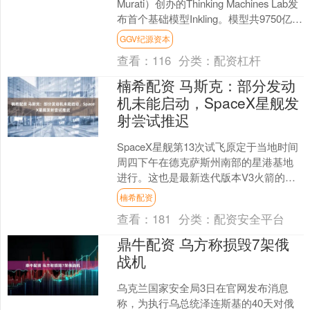
Murati）创办的Thinking Machines Lab发
布首个基础模型Inkling。模型共9750亿参
数，单次....
GGV纪源资本
查看：
116
分类：
配资杠杆
楠希配资 马斯克：部分发动
机未能启动，SpaceX星舰发
射尝试推迟
SpaceX星舰第13次试飞原定于当地时间
周四下午在德克萨斯州南部的星港基地
进行。这也是最新迭代版本V3火箭的第
二次飞行，其将搭载20颗星链V3卫星执
楠希配资
行测试任务....
查看：
181
分类：
配资安全平台
鼎牛配资 乌方称损毁7架俄
战机
乌克兰国家安全局3日在官网发布消息
称，为执行乌总统泽连斯基的40天对俄