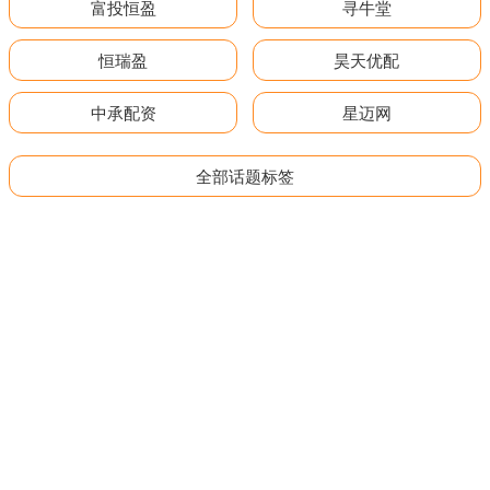
富投恒盈
寻牛堂
恒瑞盈
昊天优配
中承配资
星迈网
全部话题标签
关注 深圳股票配资