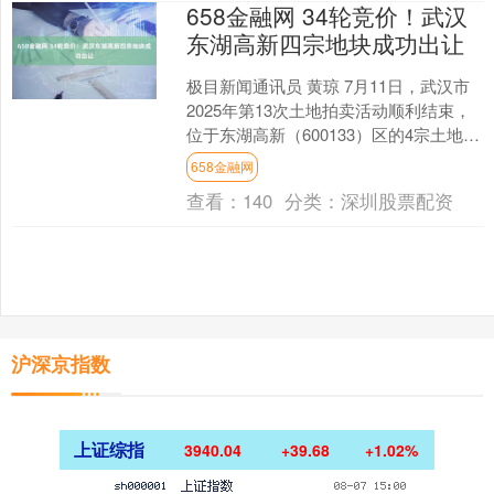
658金融网 34轮竞价！武汉
东湖高新四宗地块成功出让
极目新闻通讯员 黄琼 7月11日，武汉市
2025年第13次土地拍卖活动顺利结束，
位于东湖高新（600133）区的4宗土地全
部成功出让，成交土地面积16.44公顷....
658金融网
查看：
140
分类：
深圳股票配资
沪深京指数
上证综指
3940.04
+39.68
+1.02%