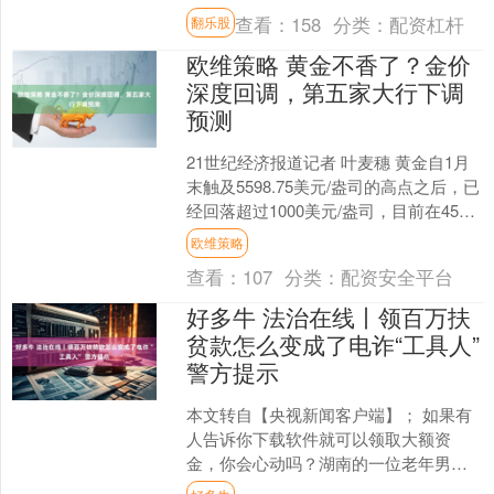
国际低空经济产业学院项目首批建设院
查看：
158
分类：
配资杠杆
翻乐股
校名单的通知》。按照....
欧维策略 黄金不香了？金价
深度回调，第五家大行下调
预测
21世纪经济报道记者 叶麦穗 黄金自1月
末触及5598.75美元/盎司的高点之后，已
经回落超过1000美元/盎司，目前在4500
美元/盎司附近徘徊，整体呈现“冲....
欧维策略
查看：
107
分类：
配资安全平台
好多牛 法治在线丨领百万扶
贫款怎么变成了电诈“工具人”
警方提示
本文转自【央视新闻客户端】； 如果有
人告诉你下载软件就可以领取大额资
金，你会心动吗？湖南的一位老年男子
就遇到了这样的情况，对方告诉他只要