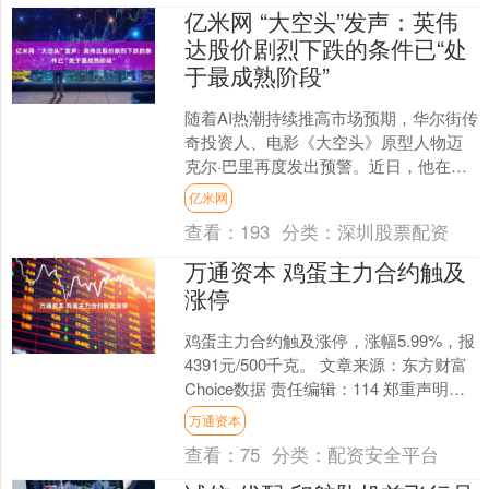
亿米网 “大空头”发声：英伟
达股价剧烈下跌的条件已“处
于最成熟阶段”
随着AI热潮持续推高市场预期，华尔街传
奇投资人、电影《大空头》原型人物迈
克尔·巴里再度发出预警。近日，他在社
交平台上发帖称，英伟达股价剧烈下跌
亿米网
的条件已“处于最成....
查看：
193
分类：
深圳股票配资
万通资本 鸡蛋主力合约触及
涨停
鸡蛋主力合约触及涨停，涨幅5.99%，报
4391元/500千克。 文章来源：东方财富
Choice数据 责任编辑：114 郑重声明：
东方财富发布此内容旨在传播更多....
万通资本
查看：
75
分类：
配资安全平台