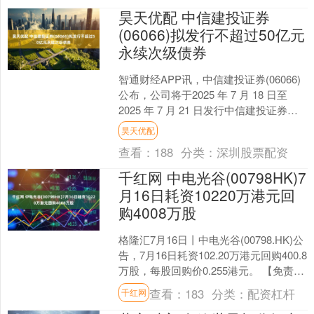
昊天优配 中信建投证券
(06066)拟发行不超过50亿元
永续次级债券
智通财经APP讯，中信建投证券(06066)
公布，公司将于2025 年 7 月 18 日至
2025 年 7 月 21 日发行中信建投证券股
份有限公司 2025....
昊天优配
查看：
188
分类：
深圳股票配资
千红网 中电光谷(00798HK)7
月16日耗资10220万港元回
购4008万股
格隆汇7月16日丨中电光谷(00798.HK)公
告，7月16日耗资102.20万港元回购400.8
万股，每股回购价0.255港元。 【免责声
明】本文仅代表作者本....
查看：
183
分类：
配资杠杆
千红网