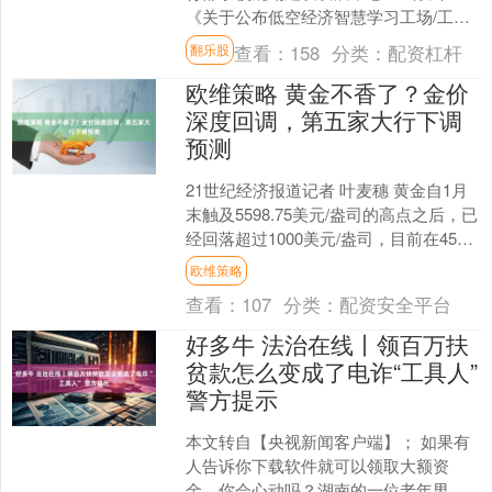
《关于公布低空经济智慧学习工场/工信
国际低空经济产业学院项目首批建设院
查看：
158
分类：
配资杠杆
翻乐股
校名单的通知》。按照....
欧维策略 黄金不香了？金价
深度回调，第五家大行下调
预测
21世纪经济报道记者 叶麦穗 黄金自1月
末触及5598.75美元/盎司的高点之后，已
经回落超过1000美元/盎司，目前在4500
美元/盎司附近徘徊，整体呈现“冲....
欧维策略
查看：
107
分类：
配资安全平台
好多牛 法治在线丨领百万扶
贫款怎么变成了电诈“工具人”
警方提示
本文转自【央视新闻客户端】； 如果有
人告诉你下载软件就可以领取大额资
金，你会心动吗？湖南的一位老年男子