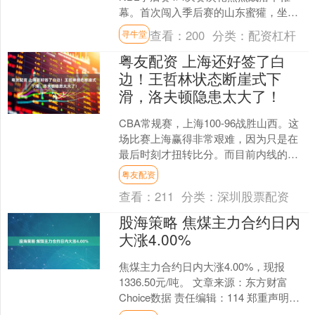
幕。首次闯入季后赛的山东蜜獾，坐镇
主场以103-93力克上海玄鸟，将系列赛
查看：
200
分类：
配资杠杆
寻牛堂
大比分从0-....
粤友配资 上海还好签了白
边！王哲林状态断崖式下
滑，洛夫顿隐患太大了！
CBA常规赛，上海100-96战胜山西。这
场比赛上海赢得非常艰难，因为只是在
最后时刻才扭转比分。而目前内线的隐
患还是比较大的。因为王哲林和洛夫顿
粤友配资
这两个点的状态太....
查看：
211
分类：
深圳股票配资
股海策略 焦煤主力合约日内
大涨4.00%
焦煤主力合约日内大涨4.00%，现报
1336.50元/吨。 文章来源：东方财富
Choice数据 责任编辑：114 郑重声明：
东方财富发布此内容旨在传播更多信