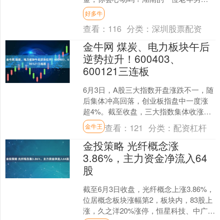
就遇到了这样的情况，对方告诉他只要
好多牛
下载一款软件，就能申领所....
查看：
116
分类：
深圳股票配资
金牛网 煤炭、电力板块午后
逆势拉升！600403、
600121三连板
6月3日，A股三大指数开盘涨跌不一，随
后集体冲高回落，创业板指盘中一度涨
超4%。截至收盘，三大指数集体收涨，
上证指数涨0.22%，深证成指涨0.73%，
查看：
121
分类：
配资杠杆
金牛王
创业板指....
金投策略 光纤概念涨
3.86%，主力资金净流入64
股
截至6月3日收盘，光纤概念上涨3.86%，
位居概念板块涨幅第2，板块内，83股上
涨，久之洋20%涨停，恒星科技、中广核