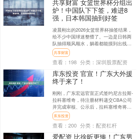
共享财富 女篮世界杯分组出
炉！中国队下下签，难进8
强，日本韩国抽到好签
凌晨刚出的2026女篮世界杯抽签结果，
给不少中国球迷整懵了。一边是日韩两
队抽得顺风顺水，躺着都能摸到出线门
槛，一边咱们中国女篮直接撞进死亡之
共享财富
组，刚拿了上届亚军，....
查看：
198
分类：
深圳股票配资
库东投资 官宣！广东大外援
终于来了！
刚刚，广东宏远官宣正式签约尼古拉斯-
拉科塞维奇，待注册材料递交CBA公司
并完成审核、公示后，拉科塞维奇将身
披31号球衣代表广东征战本赛季CBA剩
库东投资
余的比赛。虽然拉....
查看：
200
分类：
配资杠杆
爱配资 比徐昕更惨！广东男