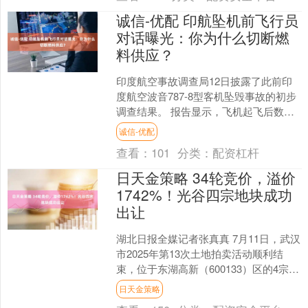
诚信-优配 印航坠机前飞行员
对话曝光：你为什么切断燃
料供应？
印度航空事故调查局12日披露了此前印
度航空波音787-8型客机坠毁事故的初步
调查结果。 报告显示，飞机起飞后数秒
内，两台发动机的燃油开关几乎同步从
诚信-优配
运行位切换至切....
查看：
101
分类：
配资杠杆
日天金策略 34轮竞价，溢价
1742%！光谷四宗地块成功
出让
湖北日报全媒记者张真真 7月11日，武汉
市2025年第13次土地拍卖活动顺利结
束，位于东湖高新（600133）区的4宗土
地全部成功出让，成交面积16.44公
日天金策略
顷，....