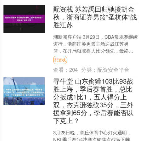
配资栈 苏若禹回归驰援胡金
秋，浙商证券男篮“圣杭体”战
胜江苏
潮新闻客户端 3月29日，CBA常规赛继续
进行，浙商证券男篮主场迎战江苏男
篮，在开局就取得大比分领先，最终轻
松以91-53战胜对手，取得七连胜。浙江
配资栈
广厦男篮昔日....
查看：
204
分类：
配资安全平台
寻牛堂 山东蜜獾103比93战
胜上海，季后赛首胜，总比
分扳成1比1，五人得分上
双，杰克逊独砍35分，三外
援拿到65分，季后赛能否以
下克上？
3月28日晚，章丘体育中心灯火通明，
NBL季后赛1/4决赛次轮焦点战落下帷