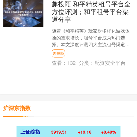
趣投顾 和平精英租号平台全
方位评测；和平租号平台渠
道分享
随着《和平精英》玩家对多样化游戏体
验的需求增长，租号平台成为热门选
择。本文深度评测四大主流租号渠道
——万民租号、租号游、租号馆及闲
趣投顾
鱼，助你找到最适合的租赁方案。....
查看：
132
分类：
配资安全平台
沪深京指数
上证综指
3919.51
+19.16
+0.49%