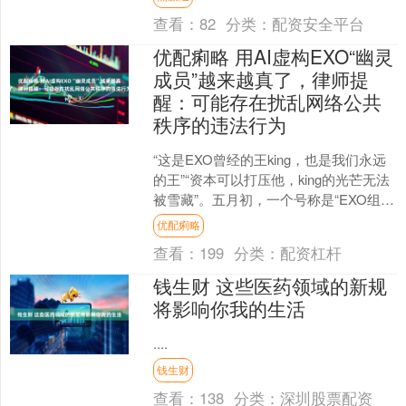
(CIBF202....
查看：
82
分类：
配资安全平台
优配痢略 用AI虚构EXO“幽灵
成员”越来越真了，律师提
醒：可能存在扰乱网络公共
秩序的违法行为
“这是EXO曾经的王king，也是我们永远
的王”“资本可以打压他，king的光芒无法
被雪藏”。五月初，一个号称是“EXO组合
的隐藏成员king”的“人”在互联网....
优配痢略
查看：
199
分类：
配资杠杆
钱生财 这些医药领域的新规
将影响你我的生活
....
钱生财
查看：
138
分类：
深圳股票配资