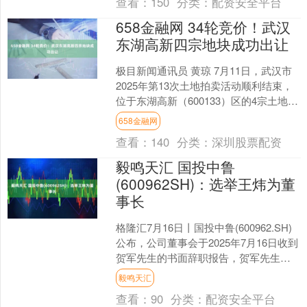
查看：
150
分类：
配资安全平台
658金融网 34轮竞价！武汉
东湖高新四宗地块成功出让
极目新闻通讯员 黄琼 7月11日，武汉市
2025年第13次土地拍卖活动顺利结束，
位于东湖高新（600133）区的4宗土地全
部成功出让，成交土地面积16.44公顷....
658金融网
查看：
140
分类：
深圳股票配资
毅鸣天汇 国投中鲁
(600962SH)：选举王炜为董
事长
格隆汇7月16日丨国投中鲁(600962.SH)
公布，公司董事会于2025年7月16日收到
贺军先生的书面辞职报告，贺军先生因
工作原因，辞去公司董事长、法定代表
毅鸣天汇
人....
查看：
90
分类：
配资安全平台