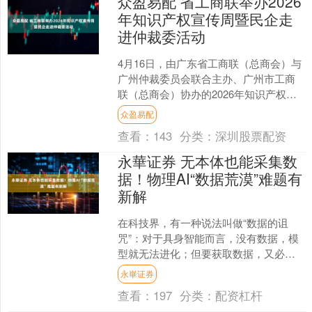
众盈易配 省工商联举办2026
年知识产权宣传周暨民企走
进仲裁委活动
4月16日，由广东省工商联（总商会）与
广州仲裁委员会联合主办、广州市工商
联（总商会）协办的2026年知识产权宣
传周暨民营企业走进仲裁委活动在广州
众盈易配
举办。活动旨在深....
查看：
143
分类：
深圳股票配资
永華证券 无本体也能采集数
据！物理AI“数据荒漠”难题有
新解
在科技界，有一种说法叫做“数据的诅
咒”：对于具身智能而言，没有数据，模
型就无法进化；但要获取数据，又必须
依赖昂贵的机器人本体进行操作。这就
永崋证券
陷入了一个死循环——因....
查看：
197
分类：
配资杠杆