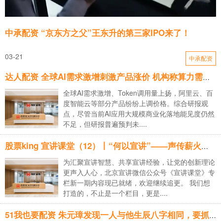
中承配资 “京东方之父”王东升的第三家IPO来了！
03-21
中承配资
达人配资 全球AI需求激增刺激产品涨价 机构称算力需求仍有望进一步上行
全球AI需求激增、Token调用量上扬，阿里云、百
度智能云等部分产品纷纷上调价格。综合研报观
点，尽管当前AI应用大规模商业化落地能见度仍然
不足，但研报普遍预判未....
股票king 宣讲课堂（12）丨“何以宣讲”——声传薪火，行担家国
为汇聚宣讲智慧、共享宣讲经验，让党的创新理论
更声入人心，北京宣讲微信公众号《宣讲课堂》专
栏新一期内容现已就绪，欢迎继续追更。 我们想
打造的，不止是一个栏目，更是....
51我也要配资 朱元璋发现一人与他生辰八字相同，要抓来杀掉！见面却大喜：重赏_李世民_威胁_命运