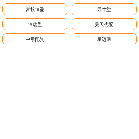
富投恒盈
寻牛堂
恒瑞盈
昊天优配
中承配资
星迈网
全部话题标签
关注 深圳股票配资