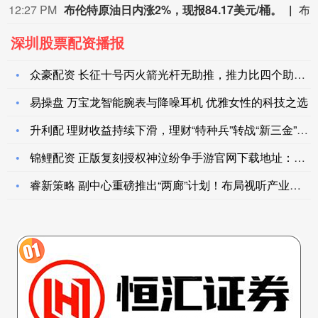
12:27 PM
布伦特原油日内涨2%，现报84.17美元/桶。
布伦特原油日内涨2%，现报84
深圳股票配资播报
众豪配资 长征十号丙火箭光杆无助推，推力比四个助推的长征五号
易操盘 万宝龙智能腕表与降噪耳机 优雅女性的科技之选
升利配 理财收益持续下滑，理财“特种兵”转战“新三金”配置
锦鲤配资 正版复刻授权神泣纷争手游官网下载地址：2026官方
睿新策略 副中心重磅推出“两廊”计划！布局视听产业新蓝图