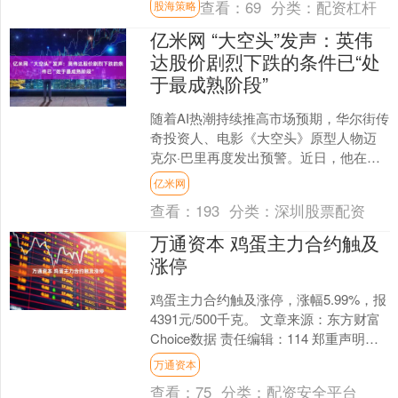
查看：
69
分类：
配资杠杆
股海策略
息，....
亿米网 “大空头”发声：英伟
达股价剧烈下跌的条件已“处
于最成熟阶段”
随着AI热潮持续推高市场预期，华尔街传
奇投资人、电影《大空头》原型人物迈
克尔·巴里再度发出预警。近日，他在社
交平台上发帖称，英伟达股价剧烈下跌
亿米网
的条件已“处于最成....
查看：
193
分类：
深圳股票配资
万通资本 鸡蛋主力合约触及
涨停
鸡蛋主力合约触及涨停，涨幅5.99%，报
4391元/500千克。 文章来源：东方财富
Choice数据 责任编辑：114 郑重声明：
东方财富发布此内容旨在传播更多....
万通资本
查看：
75
分类：
配资安全平台