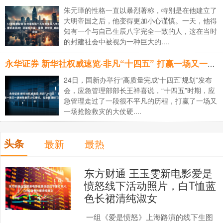
朱元璋的性格一直以暴烈著称，特别是在他建立了
大明帝国之后，他变得更加小心谨慎。一天，他得
知有一个与自己生辰八字完全一致的人，这在当时
的封建社会中被视为一种巨大的....
永华证券 新华社权威速览·非凡“十四五” 打赢一场又一场抢险救灾大仗硬仗，应急管理部门这样干
24日，国新办举行“高质量完成‘十四五’规划”发布
会，应急管理部部长王祥喜说，“十四五”时期，应
急管理走过了一段很不平凡的历程，打赢了一场又
一场抢险救灾的大仗硬....
头条
最新
最热
东方财通 王玉雯新电影爱是
愤怒线下活动照片，白T恤蓝
色长裙清纯淑女
一组《爱是愤怒》上海路演的线下生图