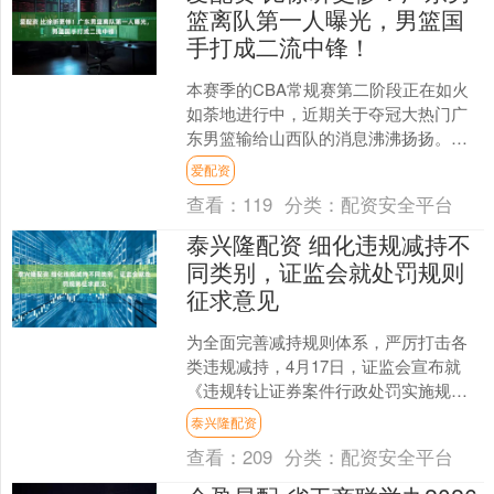
篮离队第一人曝光，男篮国
手打成二流中锋！
本赛季的CBA常规赛第二阶段正在如火
如荼地进行中，近期关于夺冠大热门广
东男篮输给山西队的消息沸沸扬扬。要
知道，这一场比赛关乎广东队能不能冲
爱配资
击积分榜第四，而且还是....
查看：
119
分类：
配资安全平台
泰兴隆配资 细化违规减持不
同类别，证监会就处罚规则
征求意见
为全面完善减持规则体系，严厉打击各
类违规减持，4月17日，证监会宣布就
《违规转让证券案件行政处罚实施规则
（征求意见稿）》（简称《规则》）公
泰兴隆配资
开征求意见。 对于《规....
查看：
209
分类：
配资安全平台