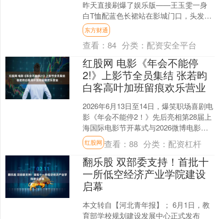
昨天直接刷爆了娱乐版——王玉雯一身
白T恤配蓝色长裙站在影城门口，头发随
性拢起，淡妆，原相机怼脸拍都透
东方财通
亮。 看上去像你大学隔壁....
查看：
84
分类：
配资安全平台
红股网 电影《年会不能停
2!》上影节全员集结 张若昀
白客高叶加班留痕欢乐营业
2026年6月13日至14日，爆笑职场喜剧电
影《年会不能停2！》先后亮相第28届上
海国际电影节开幕式与2026微博电影之
夜，导演董润年、总制片人应萝佳携张
查看：
88
分类：
配资杠杆
红股网
若昀、....
翻乐股 双部委支持！首批十
一所低空经济产业学院建设
启幕
本文转自【河北青年报】； 6月1日，教
育部学校规划建设发展中心正式发布