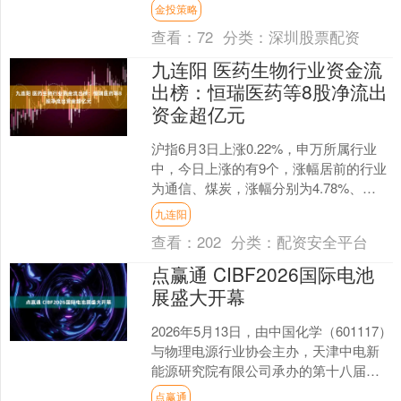
技、新安股份等涨停，锐科激光、源杰
金投策略
科技、必....
查看：
72
分类：
深圳股票配资
九连阳 医药生物行业资金流
出榜：恒瑞医药等8股净流出
资金超亿元
沪指6月3日上涨0.22%，申万所属行业
中，今日上涨的有9个，涨幅居前的行业
为通信、煤炭，涨幅分别为4.78%、
2.55%。跌幅居前的行业为综合、建筑材
九连阳
料，跌幅....
查看：
202
分类：
配资安全平台
点赢通 CIBF2026国际电池
展盛大开幕
2026年5月13日，由中国化学（601117）
与物理电源行业协会主办，天津中电新
能源研究院有限公司承办的第十八届深
圳国际电池技术交流会/展览会
点赢通