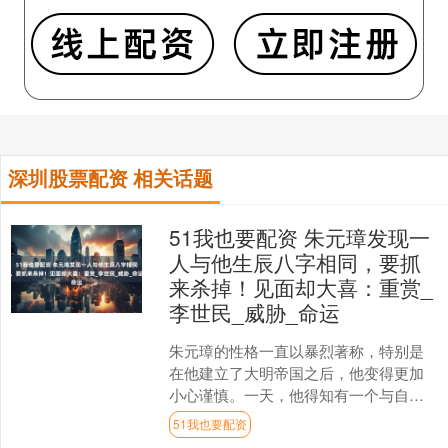
深圳股票配资 相关话题
51我也要配资 朱元璋发现一
人与他生辰八字相同，要抓
来杀掉！见面却大喜：重赏_
李世民_威胁_命运
朱元璋的性格一直以暴烈著称，特别是
在他建立了大明帝国之后，他变得更加
小心谨慎。一天，他得知有一个与自己
生辰八字完全一致的人，这在当时的封
51我也要配资
建社会中被视为一种巨大的....