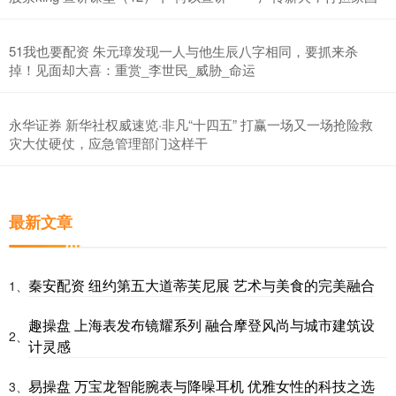
51我也要配资 朱元璋发现一人与他生辰八字相同，要抓来杀
掉！见面却大喜：重赏_李世民_威胁_命运
永华证券 新华社权威速览·非凡“十四五” 打赢一场又一场抢险救
灾大仗硬仗，应急管理部门这样干
最新文章
秦安配资 纽约第五大道蒂芙尼展 艺术与美食的完美融合
1、
趣操盘 上海表发布镜耀系列 融合摩登风尚与城市建筑设
2、
计灵感
易操盘 万宝龙智能腕表与降噪耳机 优雅女性的科技之选
3、