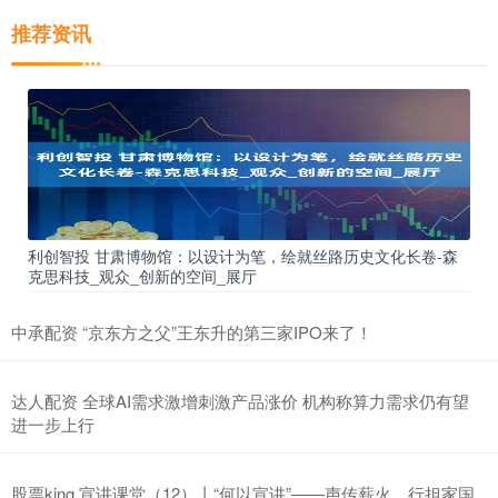
推荐资讯
利创智投 甘肃博物馆：以设计为笔，绘就丝路历史文化长卷-森
克思科技_观众_创新的空间_展厅
中承配资 “京东方之父”王东升的第三家IPO来了！
达人配资 全球AI需求激增刺激产品涨价 机构称算力需求仍有望
进一步上行
股票king 宣讲课堂（12）丨“何以宣讲”——声传薪火，行担家国