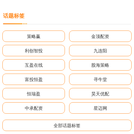
话题标签
策略赢
金顶配资
利创智投
九连阳
互盈在线
股海策略
富投恒盈
寻牛堂
恒瑞盈
昊天优配
中承配资
星迈网
全部话题标签