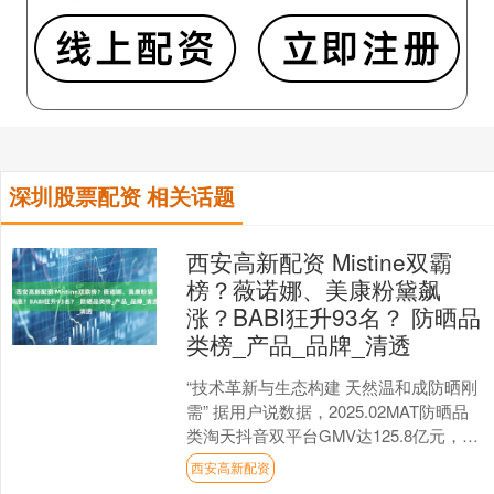
深圳股票配资 相关话题
西安高新配资 Mistine双霸
榜？薇诺娜、美康粉黛飙
涨？BABI狂升93名？ 防晒品
类榜_产品_品牌_清透
“技术革新与生态构建 天然温和成防晒刚
需” 据用户说数据，2025.02MAT防晒品
类淘天抖音双平台GMV达125.8亿元，同
比增长9.70%，其中抖音成绩斐然....
西安高新配资