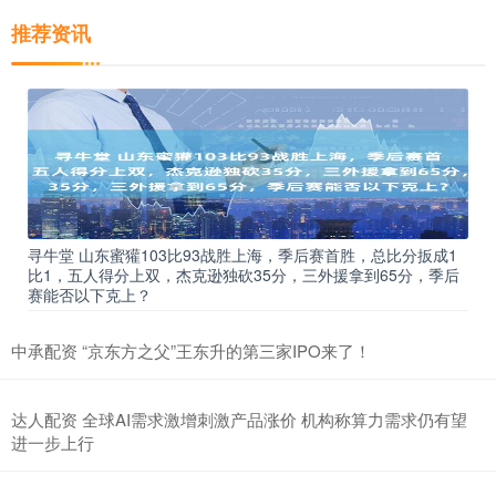
推荐资讯
寻牛堂 山东蜜獾103比93战胜上海，季后赛首胜，总比分扳成1
比1，五人得分上双，杰克逊独砍35分，三外援拿到65分，季后
赛能否以下克上？
中承配资 “京东方之父”王东升的第三家IPO来了！
达人配资 全球AI需求激增刺激产品涨价 机构称算力需求仍有望
进一步上行