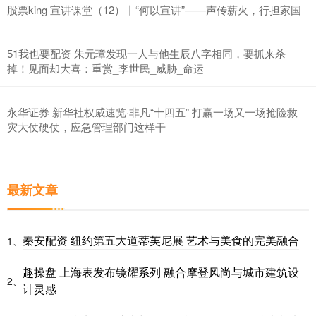
股票king 宣讲课堂（12）丨“何以宣讲”——声传薪火，行担家国
51我也要配资 朱元璋发现一人与他生辰八字相同，要抓来杀
掉！见面却大喜：重赏_李世民_威胁_命运
永华证券 新华社权威速览·非凡“十四五” 打赢一场又一场抢险救
灾大仗硬仗，应急管理部门这样干
最新文章
秦安配资 纽约第五大道蒂芙尼展 艺术与美食的完美融合
1、
趣操盘 上海表发布镜耀系列 融合摩登风尚与城市建筑设
2、
计灵感