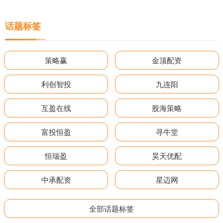
话题标签
策略赢
金顶配资
利创智投
九连阳
互盈在线
股海策略
富投恒盈
寻牛堂
恒瑞盈
昊天优配
中承配资
星迈网
全部话题标签