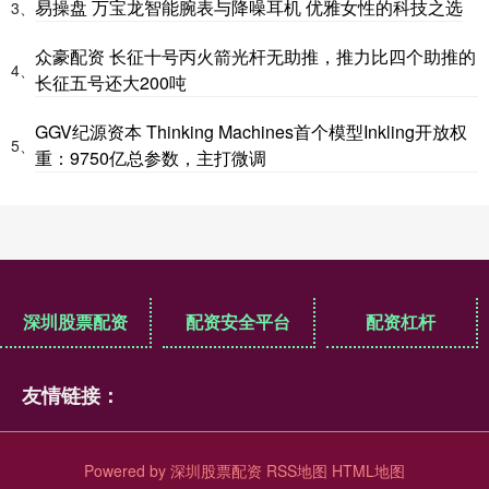
易操盘 万宝龙智能腕表与降噪耳机 优雅女性的科技之选
3、
众豪配资 长征十号丙火箭光杆无助推，推力比四个助推的
4、
长征五号还大200吨
GGV纪源资本 Thinking Machines首个模型Inkling开放权
5、
重：9750亿总参数，主打微调
深圳股票配资
配资安全平台
配资杠杆
友情链接：
Powered by
深圳股票配资
RSS地图
HTML地图