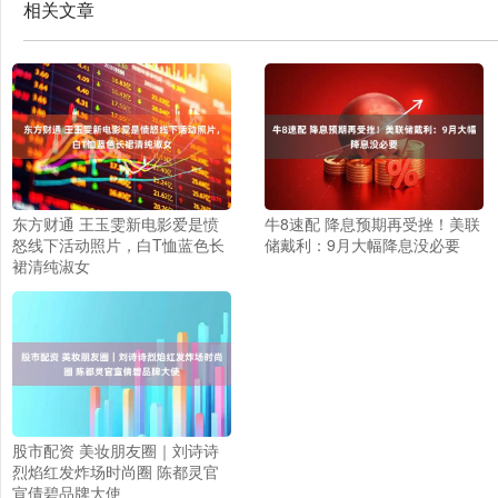
相关文章
东方财通 王玉雯新电影爱是愤
牛8速配 降息预期再受挫！美联
怒线下活动照片，白T恤蓝色长
储戴利：9月大幅降息没必要
裙清纯淑女
股市配资 美妆朋友圈｜刘诗诗
烈焰红发炸场时尚圈 陈都灵官
宣倩碧品牌大使