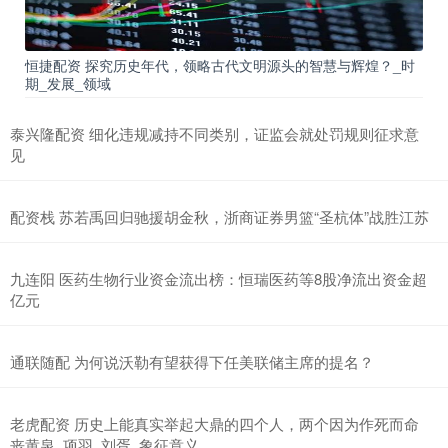
恒捷配资 探究历史年代，领略古代文明源头的智慧与辉煌？_时
期_发展_领域
泰兴隆配资 细化违规减持不同类别，证监会就处罚规则征求意
见
配资栈 苏若禹回归驰援胡金秋，浙商证券男篮“圣杭体”战胜江苏
九连阳 医药生物行业资金流出榜：恒瑞医药等8股净流出资金超
亿元
通联随配 为何说沃勒有望获得下任美联储主席的提名？
老虎配资 历史上能真实举起大鼎的四个人，两个因为作死而命
丧黄泉_项羽_刘胥_象征意义