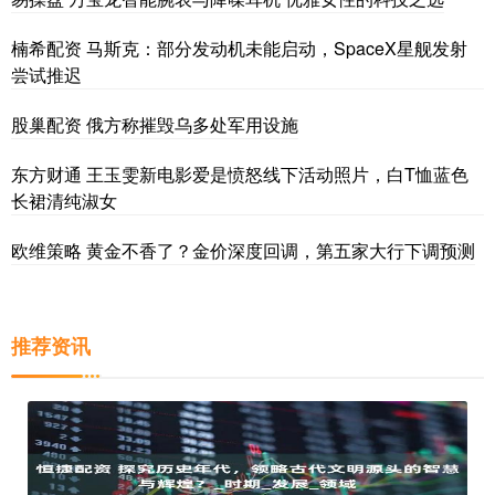
楠希配资 马斯克：部分发动机未能启动，SpaceX星舰发射
尝试推迟
股巢配资 俄方称摧毁乌多处军用设施
东方财通 王玉雯新电影爱是愤怒线下活动照片，白T恤蓝色
长裙清纯淑女
欧维策略 黄金不香了？金价深度回调，第五家大行下调预测
推荐资讯