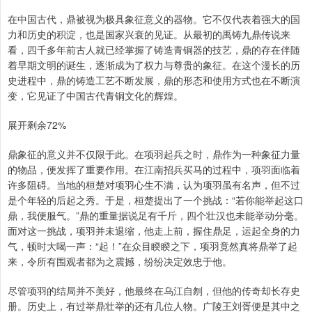
在中国古代，鼎被视为极具象征意义的器物。它不仅代表着强大的国
力和历史的积淀，也是国家兴衰的见证。从最初的禹铸九鼎传说来
看，四千多年前古人就已经掌握了铸造青铜器的技艺，鼎的存在伴随
着早期文明的诞生，逐渐成为了权力与尊贵的象征。在这个漫长的历
史进程中，鼎的铸造工艺不断发展，鼎的形态和使用方式也在不断演
变，它见证了中国古代青铜文化的辉煌。
展开剩余72%
鼎象征的意义并不仅限于此。在项羽起兵之时，鼎作为一种象征力量
的物品，便发挥了重要作用。在江南招兵买马的过程中，项羽面临着
许多阻碍。当地的桓楚对项羽心生不满，认为项羽虽有名声，但不过
是个年轻的后起之秀。于是，桓楚提出了一个挑战：“若你能举起这口
鼎，我便服气。”鼎的重量据说足有千斤，四个壮汉也未能举动分毫。
面对这一挑战，项羽并未退缩，他走上前，握住鼎足，运起全身的力
气，顿时大喝一声：“起！”在众目睽睽之下，项羽竟然真将鼎举了起
来，令所有围观者都为之震撼，纷纷决定效忠于他。
尽管项羽的结局并不美好，他最终在乌江自刎，但他的传奇却长存史
册。历史上，有过举鼎壮举的还有几位人物。广陵王刘胥便是其中之