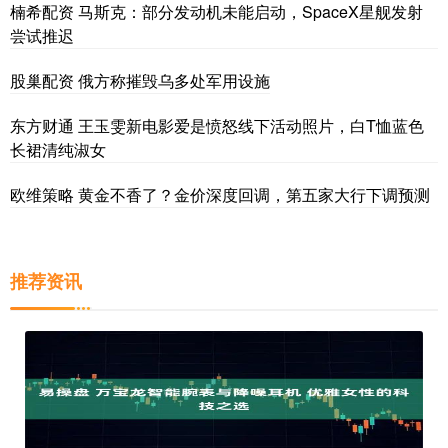
楠希配资 马斯克：部分发动机未能启动，SpaceX星舰发射
尝试推迟
股巢配资 俄方称摧毁乌多处军用设施
东方财通 王玉雯新电影爱是愤怒线下活动照片，白T恤蓝色
长裙清纯淑女
欧维策略 黄金不香了？金价深度回调，第五家大行下调预测
推荐资讯