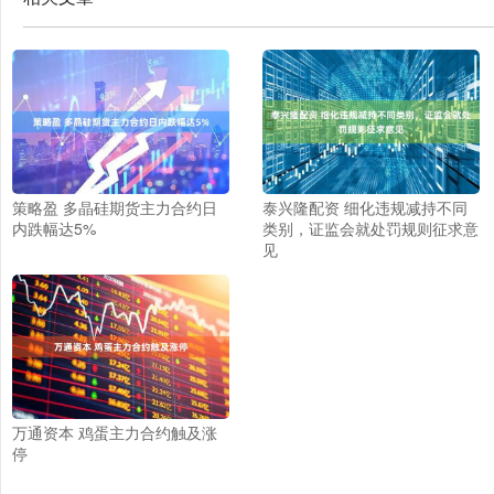
策略盈 多晶硅期货主力合约日
泰兴隆配资 细化违规减持不同
内跌幅达5%
类别，证监会就处罚规则征求意
见
万通资本 鸡蛋主力合约触及涨
停