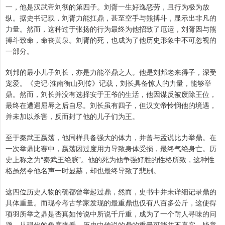
一，他是汉武帝刘彻的第四子。刘胥一生好逸恶劳，且行为极为放
纵。据史书记载，刘胥力能扛鼎，甚至空手与熊搏斗，显示出非凡的
力量。然而，这种过于张扬的行为最终为他招致了厄运，刘胥因与熊
搏斗致命，命丧黄泉。刘胥的死，也成为了他历史形象中不可忽视的
一部分。
刘邦的最小儿子刘长，亦是力能举鼎之人。他是刘邦老来得子，深受
宠爱。《史记·淮南衡山列传》记载，刘长具备惊人的力量，能够举
鼎。然而，刘长并没有选择安于王爷的生活，他因谋反被废除王位，
最终在遭遇屈辱之后自尽。刘长虽有四子，但汉文帝怜悯他的境遇，
并未加以杀害，反而封了他的儿子们为王。
至于秦武王嬴荡，他同样具备强大的体力，并曾与孟说比力举鼎。在
一次举鼎比赛中，嬴荡因过度用力导致身体受损，最终气绝身亡。历
史上称之为“秦武王绝膑”。他的死为他争强好胜的性格所致，这种性
格虽然令他名声一时显赫，却也最终导致了悲剧。
这四位历史人物的确都曾举起过鼎，然而，史书中并未详细记录鼎的
具体重量。而现今考古学家发现的最重鼎也仅有八百多公斤，这使得
项羽所举之鼎是否真如传说中所说千斤重，成为了一个耐人寻味的问
题。从现代的角度来看，历史中传说的鼎的重量可能并不真实，毕竟