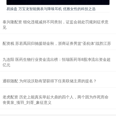
易操盘 万宝龙智能腕表与降噪耳机 优雅女性的科技之选
泰兴隆配资 细化违规减持不同类别，证监会就处罚规则征求意
见
配资栈 苏若禹回归驰援胡金秋，浙商证券男篮“圣杭体”战胜江苏
九连阳 医药生物行业资金流出榜：恒瑞医药等8股净流出资金超
亿元
通联随配 为何说沃勒有望获得下任美联储主席的提名？
老虎配资 历史上能真实举起大鼎的四个人，两个因为作死而命
丧黄泉_项羽_刘胥_象征意义