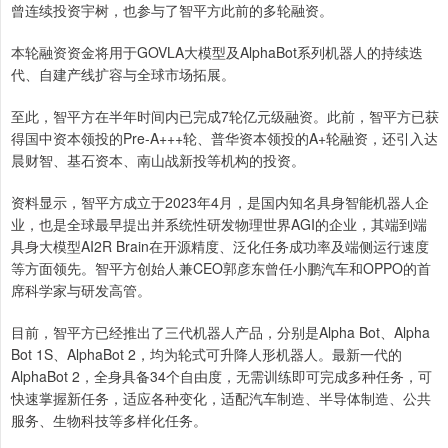
曾连续投资宇树，也参与了智平方此前的多轮融资。
本轮融资资金将用于GOVLA大模型及AlphaBot系列机器人的持续迭
代、自建产线扩容与全球市场拓展。
至此，智平方在半年时间内已完成7轮亿元级融资。此前，智平方已获
得国中资本领投的Pre-A+++轮、普华资本领投的A+轮融资，还引入达
晨财智、基石资本、南山战新投等机构的投资。
资料显示，智平方成立于2023年4月，是国内知名具身智能机器人企
业，也是全球最早提出并系统性研发物理世界AGI的企业，其端到端
具身大模型AI2R Brain在开源精度、泛化任务成功率及端侧运行速度
等方面领先。智平方创始人兼CEO郭彦东曾任小鹏汽车和OPPO的首
席科学家与研发高管。
目前，智平方已经推出了三代机器人产品，分别是Alpha Bot、Alpha
Bot 1S、AlphaBot 2，均为轮式可升降人形机器人。最新一代的
AlphaBot 2，全身具备34个自由度，无需训练即可完成多种任务，可
快速掌握新任务，适应各种变化，适配汽车制造、半导体制造、公共
服务、生物科技等多样化任务。