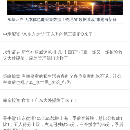
永華证券 无本体也能采集数据！物理AI“数据荒漠”难题有新解
中承配资 “京东方之父”王东升的第三家IPO来了！
永华证券 新华社权威速览·非凡“十四五” 打赢一场又一场抢险救
灾大仗硬仗，应急管理部门这样干
策略操盘 唐朝皇室的私生活有多乱？多位皇帝乱伦不说，连公
主皇后也乱了套_李世民_李治_行为
库东投资 官宣！广东大外援终于来了！
寻牛堂 山东蜜獾103比93战胜上海，季后赛首胜，总比分扳成1
比1，五人得分上双，杰克逊独砍35分，三外援拿到65分，季后