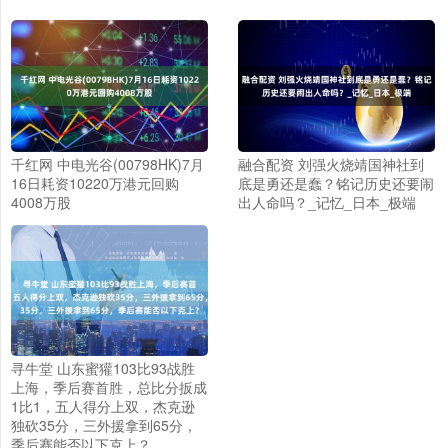
千红网 中电光谷(00798HK)7月
融合配资 刘强火烧靖国神社到
16日耗资10220万港元回购
底是勇还是蠢？铭记历史还要闹
4008万股
出人命吗？_记忆_日本_极端
寻牛堂 山东蜜獾103比93战胜
上海，季后赛首胜，总比分扳成
1比1，五人得分上双，杰克逊
独砍35分，三外援拿到65分，
季后赛能否以下克上？