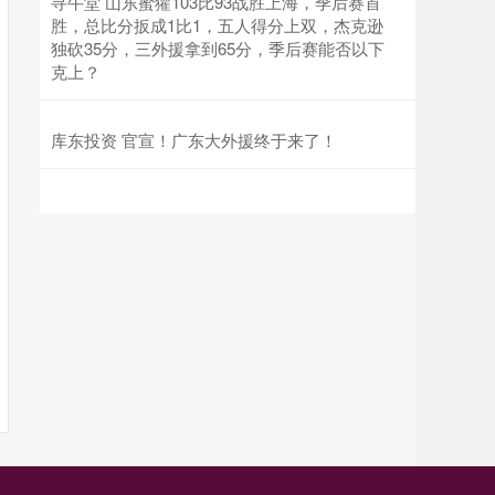
寻牛堂 山东蜜獾103比93战胜上海，季后赛首
胜，总比分扳成1比1，五人得分上双，杰克逊
独砍35分，三外援拿到65分，季后赛能否以下
克上？
库东投资 官宣！广东大外援终于来了！