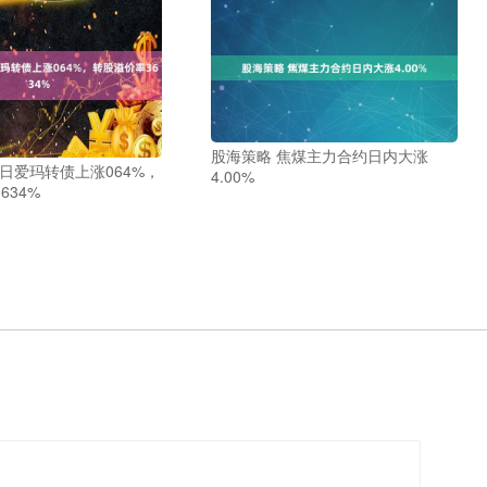
股海策略 焦煤主力合约日内大涨
5日爱玛转债上涨064%，
4.00%
634%