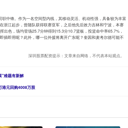
cm，司职中锋。作为一名空间型内线，其移动灵活、机动性强，具备较为丰富
他在浙江起步，曾随队获得联赛亚军，之后他先后效力吉林和宁波，本赛
色，场均登场25.7分钟得到15.3分10.7篮板，投篮命中率65.7%，
即插即用呢？此外，哪一位外援将离开广东呢？奎因和麦考尔德可能不
深圳股票配资提示：文章来自网络，不代表本站观点。
漠”难题有新解
0万港元回购4008万股