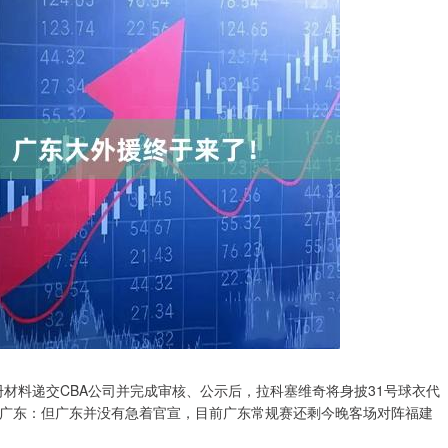
材料递交CBA公司并完成审核、公示后，拉科塞维奇将身披31号球衣代
盟广东：但广东并没有急着官宣，目前广东常规赛还剩今晚客场对阵福建