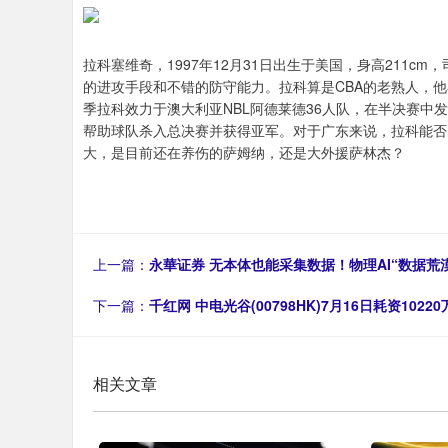
拉科塞维奇，1997年12月31日出生于美国，身高211
的进攻手段和不错的防守能力。拉科算是CBA的老熟人，
季拉科效力于澳大利亚NBL阿德莱德36人队，在半决赛中发挥出
帮助球队杀入总决赛并获得亚军。对于广东来说，拉科能否
大，是目前还在养伤的萨姆纳，还是大外援萨林杰？
上一篇：
永華证券 无本体也能采集数据！物理AI“数据荒
下一篇：
千红网 中电光谷(00798HK)7月16日耗资1022
相关文章